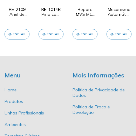
RE-2109
RE-1014B
Reparo
Mecanismo
Anel de
Pino com
MVS M18
Automático
Vedação
Borracha -
Chaveta
para
para Tubo
Kit com 10
Amarela
torneira
5/8"
Unidades
1200
ESPIAR
ESPIAR
ESPIAR
ESPIAR
Menu
Mais Informações
Home
Política de Privacidade de
Dados
Produtos
Política de Troca e
Devolução
Linhas Profissionais
Ambientes