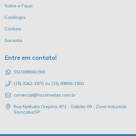
Sobre a Fauzi
Catálogos
Contato
Garantia
Entre em contato!
5515998061900
(15) 3042-1870 ou (15) 99806-1900
comercial@fauzimetais.com.br
Rua Nathalia Orejana, 671 - Galpão 09 - Zona Industrial,
Sorocaba/SP