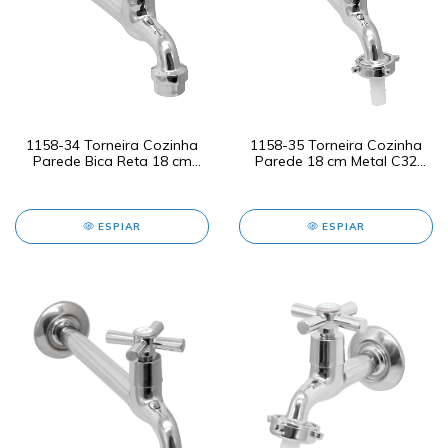
1158-34 Torneira Cozinha
1158-35 Torneira Cozinha
Parede Bica Reta 18 cm
Parede 18 cm Metal C32
Metal C32 MVS
com Bico
ESPIAR
ESPIAR