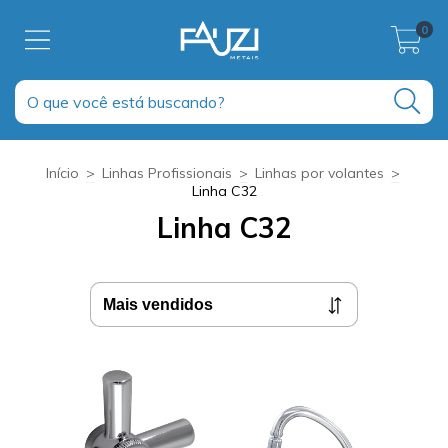
0
Início
>
Linhas Profissionais
>
Linhas por volantes
>
Linha C32
Linha C32