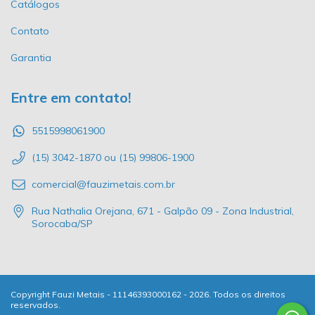
Catálogos
Contato
Garantia
Entre em contato!
5515998061900
(15) 3042-1870 ou (15) 99806-1900
comercial@fauzimetais.com.br
Rua Nathalia Orejana, 671 - Galpão 09 - Zona Industrial,
Sorocaba/SP
Copyright Fauzi Metais - 11146393000162 - 2026. Todos os direitos
reservados.